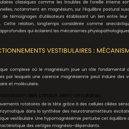
laires classiques comme les troubles de l’oreille interne so
nelles, notamment en magnésium, sur l’équilibre postural sus
 de témoignages d’utilisateurs établissant un lien entre leur 
s. Cette relation, longtemps considérée comme anecdotique
es approfondies qui éclairent les mécanismes physiopathologique
TIONNEMENTS VESTIBULAIRES : MÉCANIS
ionique complexe où le magnésium joue un rôle fondamental d
mes par lesquels une carence magnésienne peut induire des v
aire et moléculaire.
nsmission des canaux semi-circulaires
ements rotatoires de la tête grâce à des cellules ciliées sensor
zymatique dans la synthèse des neurotransmetteurs excitate
tique vestibulaire. Une hypomagnésémie perturbe cet équilibre d
aractéristique des vertiges magnésio-dépendants.