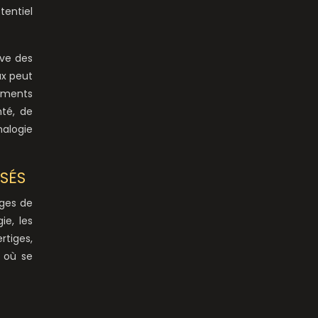
tentiel
ive des
ux peut
nements
nté, de
nalogie
SÉS
ages de
ie, les
tiges,
» où se