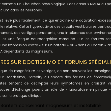
agit comme un « bouchon physiologique » des canaux NMDA au po
alcium dans les neurones.
t levé plus facilement, ce qui entraîne une activation excess
 relative. Cette hyperactivité des circuits vestibulaires centra
manent, des vertiges persistants, une intolérance aux environ
) et une fatigue neurocognitive marquée. Sur les forums sa
e impression d’être « sur un bateau » ou « dans du coton », a
NMDA dépendants du magnésium.
S SUR DOCTISSIMO ET FORUMS SPÉCIALI
 manque de magnésium et vertiges, ce sont souvent les témoign
. Sur Doctissimo, Carenity ou encore des forums de fibromyalg
tes tentent de décrypter leurs symptômes en croisant ver
paces d’échange jouent un rôle de « laboratoire empirique 
sur la pratique clinique.
Sante.fr concernant magnésium et instabilité