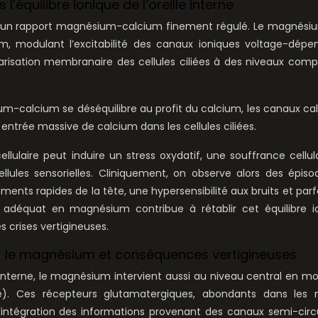
équilibre ionique de l’oreille interne
ur un rapport magnésium-calcium finement régulé. Le magnési
, modulant l’excitabilité des canaux ioniques voltage-dépen
arisation membranaire des cellules ciliées à des niveaux comp
m-calcium se déséquilibre au profit du calcium, les canaux ca
entrée massive de calcium dans les cellules ciliées.
llulaire peut induire un stress oxydatif, une souffrance cellula
lules sensorielles. Cliniquement, on observe alors des épis
ents rapides de la tête, une hypersensibilité aux bruits et parf
 adéquat en magnésium contribue à rétablir cet équilibre io
s crises vertigineuses.
 le magnésium et conséquences vertigineuses
e interne, le magnésium intervient aussi au niveau central en m
e). Ces récepteurs glutamatergiques, abondants dans les 
 l’intégration des informations provenant des canaux semi-circu