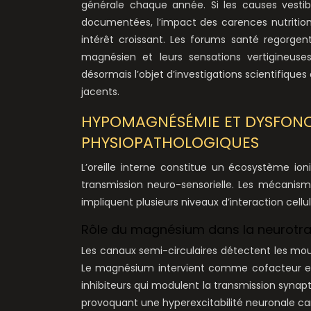
générale chaque année. Si les causes vestibu
documentées, l’impact des carences nutrition
intérêt croissant. Les forums santé regorgent
magnésien et leurs sensations vertigineuse
désormais l’objet d’investigations scientifiqu
jacents.
HYPOMAGNÉSÉMIE ET DYSFONC
PHYSIOPATHOLOGIQUES
L’oreille interne constitue un écosystème 
transmission neuro-sensorielle. Les mécanis
impliquent plusieurs niveaux d’interaction cellul
Rôle du magnésium dans la neurotra
Les canaux semi-circulaires détectent les mouv
Le magnésium intervient comme cofacteur en
inhibiteurs qui modulent la transmission synap
provoquant une hyperexcitabilité neuronale c