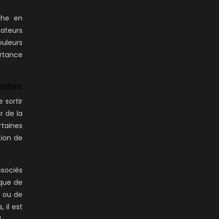
che en
sateurs
ouleurs
ortance
nelles
 sortir
r de la
rtaines
tion de
ssociés
que de
… ou de
 il est