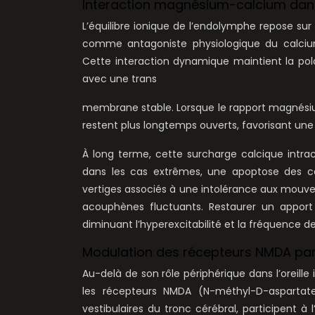
Interaction magnésium-calcium dans l’
L’équilibre ionique de l’endolymphe repose s
comme antagoniste physiologique du calcium
Cette interaction dynamique maintient la pol
avec une trans
membrane stable. Lorsque le rapport magnésiu
restent plus longtemps ouverts, favorisant une 
À long terme, cette surcharge calcique intrace
dans les cas extrêmes, une apoptose des cel
vertiges associés à une intolérance aux mouvem
acouphènes fluctuants. Restaurer un apport
diminuant l’hyperexcitabilité et la fréquence de
Modulation des récepteurs NMDA par
Au-delà de son rôle périphérique dans l’oreill
les récepteurs NMDA (N-méthyl-D-aspartat
vestibulaires du tronc cérébral, participent à