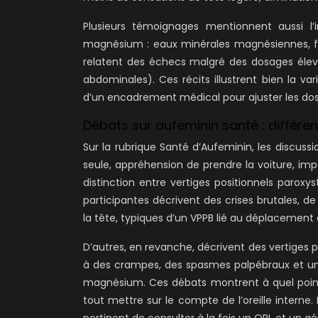
Plusieurs témoignages mentionnent aussi l
magnésium : eaux minérales magnésiennes, frui
relatent des échecs malgré des dosages élevés,
abdominales). Ces récits illustrent bien la va
d’un encadrement médical pour ajuster les doses
Débats sur aufeminin santé : différen
Sur la rubrique Santé d’Aufeminin, les discussi
seule, appréhension de prendre la voiture, im
distinction entre vertiges positionnels paroxy
participantes décrivent des crises brutales,
la tête, typiques d’un VPPB lié au déplacement 
D’autres, en revanche, décrivent des vertiges 
à des crampes, des spasmes palpébraux et u
magnésium. Ces débats montrent à quel point
tout mettre sur le compte de l’oreille interne. 