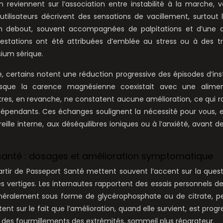
on reviennent sur l’association entre instabilité à la marche, v
tilisateurs décrivent des sensations de vacillement, surtout 
on debout, souvent accompagnées de palpitations et d’une a
estations ont été attribuées d’emblée au stress ou à des tr
ium sérique.
 certains notent une réduction progressive des épisodes d’inst
lorsque la carence magnésienne coexistait avec une alimen
utres, en revanche, ne constatent aucune amélioration, ce qui r
épendants. Ces échanges soulignent la nécessité pour vous, 
oreille interne, aux déséquilibres ioniques ou à l’anxiété, avant d
 santé : dosages et amélioration symptomatique
tir de Passeport Santé mettent souvent l’accent sur la ques
 vertiges. Les internautes rapportent des essais personnels d
éralement sous forme de glycérophosphate ou de citrate, p
ent sur le fait que l’amélioration, quand elle survient, est progre
 des fourmillements des extrémités, sommeil plus réparateur.