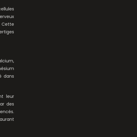
ellules
nerveux
 Cette
ertiges
alcium,
nésium
té dans
t leur
par des
rencés.
aurant