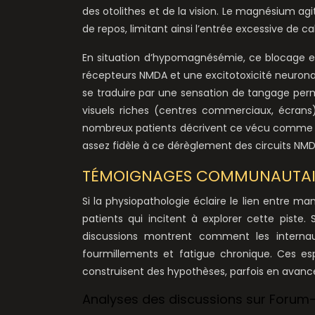
des otolithes et de la vision. Le magnésium 
de repos, limitant ainsi l’entrée excessive de c
En situation d’hypomagnésémie, ce blocage es
récepteurs NMDA et une excitotoxicité neuronale
se traduire par une sensation de tangage per
visuels riches (centres commerciaux, écrans
nombreux patients décrivent ce vécu comme un
assez fidèle à ce dérèglement des circuits 
TÉMOIGNAGES COMMUNAUTAIRE
Si la physiopathologie éclaire le lien entre
patients qui incitent à explorer cette piste
discussions montrent comment les internau
fourmillements et fatigue chronique. Ces es
construisent des hypothèses, parfois en avance 
Analyses des discussions sur Forum-