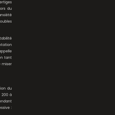
ertiges
lors du
nxiété
oubles
abilité
tation
appelle
en tant
e miser
tion du
e 200 à
endant
ssive :