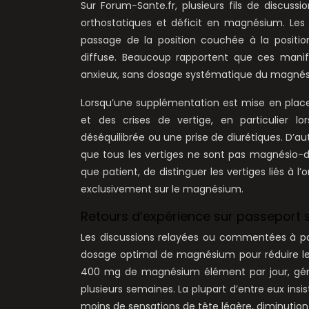
Sur Forum-Sante.fr, plusieurs fils de discussi
orthostatiques et déficit en magnésium. Les u
passage de la position couchée à la positi
diffuse. Beaucoup rapportent que ces manif
anxieux, sans dosage systématique du magnés
Lorsqu’une supplémentation est mise en place,
et des crises de vertige, en particulier 
déséquilibrée ou une prise de diurétiques. D’a
que tous les vertiges ne sont pas magnésio-d
que patient, de distinguer les vertiges liés à l’
exclusivement sur le magnésium.
Retours d’expérience sur passeport
Les discussions relayées ou commentées à par
dosage optimal de magnésium pour réduire les
400 mg de magnésium élément par jour, gén
plusieurs semaines. La plupart d’entre eux insist
moins de sensations de tête légère, diminution