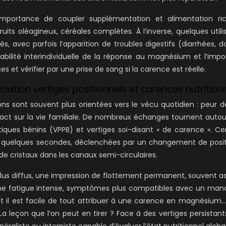
’importance de coupler supplémentation et alimentation ri
ts oléagineux, céréales complètes. À l’inverse, quelques utili
 avec parfois l’apparition de troubles digestifs (diarrhées, d
riabilité interindividuelle de la réponse au magnésium et l’imp
 et vérifier par une prise de sang si la carence est réelle.
ciation vertiges positionnels et carences nutrition
ons sont souvent plus orientées vers le vécu quotidien : peur de
pact sur la vie familiale. De nombreux échanges tournent autou
stiques bénins (VPPB) et vertiges soi-disant « de carence ». Ce
 de quelques secondes, déclenchées par un changement de posi
de cristaux dans les canaux semi-circulaires.
plus diffus, une impression de flottement permanent, souvent a
ne fatigue intense, symptômes plus compatibles avec un man
 il est facile de tout attribuer à une carence en magnésium
La leçon que l’on peut en tirer ? Face à des vertiges persistants,