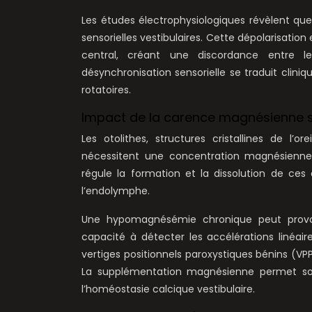
Les études électrophysiologiques révèlent que
sensorielles vestibulaires. Cette dépolarisati
central, créant une discordance entre les 
désynchronisation sensorielle se traduit cliniq
rotatoires.
Impact de la carence magnésienne sur
Les otolithes, structures cristallines de l
nécessitent une concentration magnésienne 
régule la formation et la dissolution de ces 
l’endolymphe.
Une hypomagnésémie chronique peut provoque
capacité à détecter les accélérations linéair
vertiges positionnels paroxystiques bénins (VP
La supplémentation magnésienne permet so
l’homéostasie calcique vestibulaire.