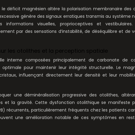
 le déficit magnésien altère la polarisation membranaire des c
on excessive génère des signaux erratiques transmis au système 
informations visuelles, proprioceptives et vestibulaires.
uement par des sensations d’instabilité, de déséquilibre et de v
 les otolithes et la perception spatiale
’oreille interne composées principalement de carbonate de c
optimale pour maintenir leur intégrité structurelle. Le mag
cristaux, influençant directement leur densité et leur mobili
r une déminéralisation progressive des otolithes, altéran
es et la gravité. Cette dysfonction otolithique se manifeste 
PB) récurrents, particulièrement fréquents chez les patients ca
uvent une amélioration notable de ces symptômes en rest