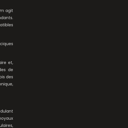
um agit
dants.
atibles
lciques
ire et,
odes de
ois des
nique,
odulant
noyaux
laires,