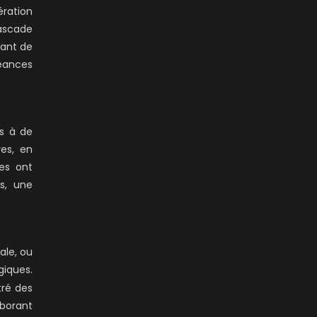
ération
cascade
rant de
éances
es à de
es, en
es ont
s, une
ale, ou
giques.
tré des
oborant