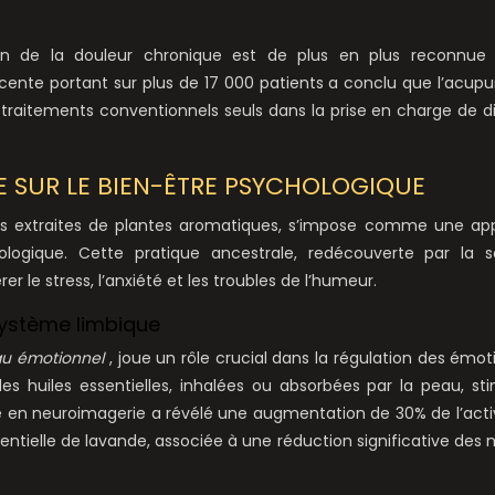
ion de la douleur chronique est de plus en plus reconnue 
te portant sur plus de 17 000 patients a conclu que l’acup
ux traitements conventionnels seuls dans la prise en charge de d
E SUR LE BIEN-ÊTRE PSYCHOLOGIQUE
ielles extraites de plantes aromatiques, s’impose comme une a
ologique. Cette pratique ancestrale, redécouverte par la s
r le stress, l’anxiété et les troubles de l’humeur.
 système limbique
au émotionnel
, joue un rôle crucial dans la régulation des émot
 huiles essentielles, inhalées ou absorbées par la peau, st
e en neuroimagerie a révélé une augmentation de 30% de l’acti
sentielle de lavande, associée à une réduction significative des 