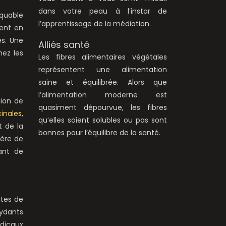
dans votre peau à l’instar de
rquable
l’apprentissage de la médiation.
sent en
es. Une
Alliés santé
hez les
Les fibres alimentaires végétales
représentent une alimentation
saine et équilibrée. Alors que
l’alimentation moderne est
tion de
quasiment dépourvue, les fibres
inales
,
qu’elles soient solubles ou pas sont
t de la
bonnes pour l’équilibre de la santé.
ière de
ant de
ntes de
ydants
adicaux