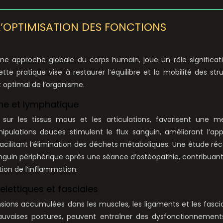
L’OPTIMISATION DES FONCTIONS
une approche globale du corps humain, joue un rôle significat
tte pratique vise à restaurer l’équilibre et la mobilité des str
t optimal de l’organisme.
ine et lymphatique
sur les tissus mous et les articulations, favorisent une me
ipulations douces stimulent le flux sanguin, améliorant l’ap
acilitant l’élimination des déchets métaboliques. Une étude ré
uin périphérique après une séance d’ostéopathie, contribuan
tion de l’inflammation.
lettiques et fasciales
ensions accumulées dans les muscles, les ligaments et les fasci
mauvaises postures, peuvent entraîner des dysfonctionnement