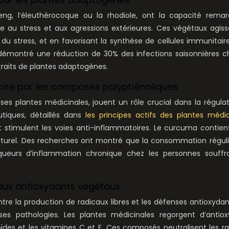
eng, l’éleuthérocoque ou la rhodiole, ont la capacité rema
e au stress et aux agressions extérieures. Ces végétaux agis
du stress, et en favorisant la synthèse de cellules immunitair
démontré une réduction de 30% des infections saisonnières c
aits de plantes adaptogènes.
oire par les composés polyphénoliques
s plantes médicinales, jouent un rôle crucial dans la régula
tiques, détaillés dans
les principes actifs des plantes médic
t stimulent les voies anti-inflammatoires. Le curcuma contien
aturel. Des recherches ont montré que la consommation régul
ueurs d’inflammation chronique chez les personnes souffr
 aux antioxydants végétaux
entre la production de radicaux libres et les défenses antioxyda
es pathologies. Les plantes médicinales regorgent d’antiox
noïdes et les vitamines C et E. Ces composés neutralisent les r