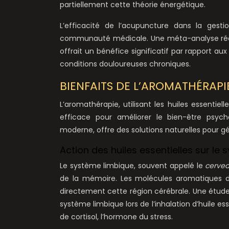
partiellement cette théorie énergétique.
L’efficacité de l’acupuncture dans la gest
communauté médicale. Une méta-analyse récen
offrait un bénéfice significatif par rapport a
conditions douloureuses chroniques.
BIENFAITS DE L’AROMATHÉRAPI
L’aromathérapie, utilisant les huiles essent
efficace pour améliorer le bien-être psych
moderne, offre des solutions naturelles pour gére
Action des huiles essentielles sur le
Le système limbique, souvent appelé le
cerve
de la mémoire. Les molécules aromatiques des
directement cette région cérébrale. Une étud
système limbique lors de l’inhalation d’huile es
de cortisol, l’hormone du stress.