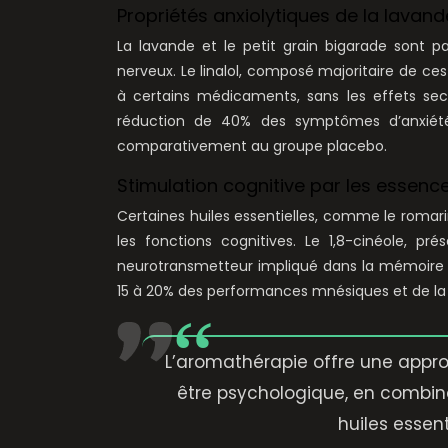
Propriétés anxiolytiques de la lavand
La lavande et le petit grain bigarade sont p
nerveux. Le linalol, composé majoritaire de ce
à certains médicaments, sans les effets se
réduction de 40% des symptômes d’anxiété c
comparativement au groupe placebo.
Stimulation cognitive par les essen
Certaines huiles essentielles, comme le romari
les fonctions cognitives. Le 1,8-cinéole, pr
neurotransmetteur impliqué dans la mémoire 
15 à 20% des performances mnésiques et de la
L’aromathérapie offre une appro
être psychologique, en combina
huiles essent