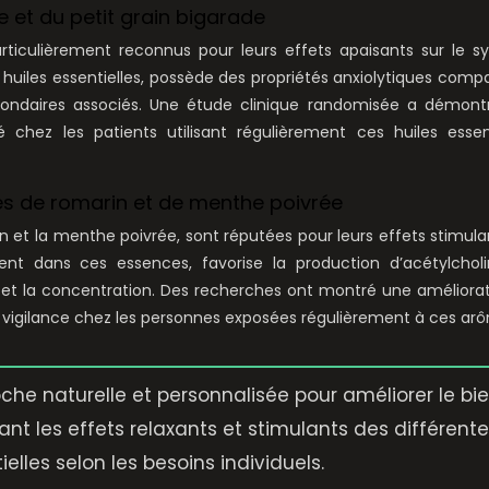
e et du petit grain bigarade
articulièrement reconnus pour leurs effets apaisants sur le 
s huiles essentielles, possède des propriétés anxiolytiques comp
condaires associés. Une étude clinique randomisée a démont
hez les patients utilisant régulièrement ces huiles essenti
ces de romarin et de menthe poivrée
n et la menthe poivrée, sont réputées pour leurs effets stimula
ésent dans ces essences, favorise la production d’acétylchol
et la concentration. Des recherches ont montré une améliora
 vigilance chez les personnes exposées régulièrement à ces ar
che naturelle et personnalisée pour améliorer le bi
nt les effets relaxants et stimulants des différent
ielles selon les besoins individuels.