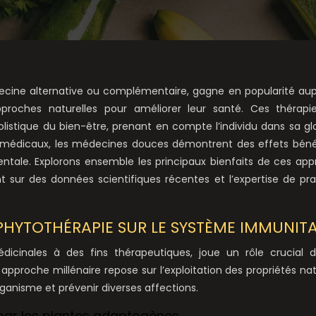
ine alternative ou complémentaire, gagne en popularité aup
roches naturelles pour améliorer leur santé. Ces thérapi
listique du bien-être, prenant en compte l’individu dans sa glo
x médicaux, les médecines douces démontrent des effets bén
entale. Explorons ensemble les principaux bienfaits de ces ap
t sur des données scientifiques récentes et l’expertise de pra
PHYTOTHÉRAPIE SUR LE SYSTÈME IMMUNITA
médicinales à des fins thérapeutiques, joue un rôle crucial 
proche millénaire repose sur l’exploitation des propriétés nat
ganisme et prévenir diverses affections.
 par les plantes adaptogènes