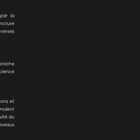
par la
uncture
iverses
pproche
cience
ions et
imulent
vité du
niveaux