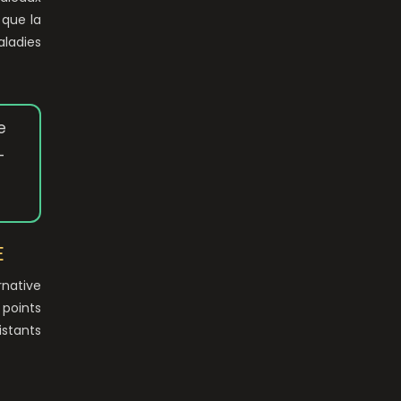
 que la
ladies
e
-
E
rnative
 points
istants