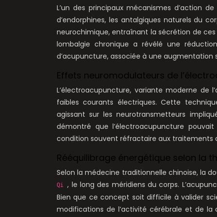
L’un des principaux mécanismes d’action de l
d’endorphines, les antalgiques naturels du c
neurochimique, entraînant la sécrétion de ce
lombalgie chronique a révélé une réductio
d’acupuncture, associée à une augmentation si
Effets neuromodulateurs de l’électr
L’électroacupuncture, variante moderne de l’a
faibles courants électriques. Cette techni
agissant sur les neurotransmetteurs impliq
démontré que l’électroacupuncture pouvait 
condition souvent réfractaire aux traitements 
Rééquilibrage énergétique selon la t
Selon la médecine traditionnelle chinoise, la dou
, le long des méridiens du corps. L’acupunct
Qi
Bien que ce concept soit difficile à valider 
modifications de l’activité cérébrale et de l