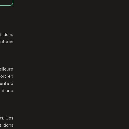
if dans
uctures
illeure
port en
cente a
t à une
as. Ces
s dans