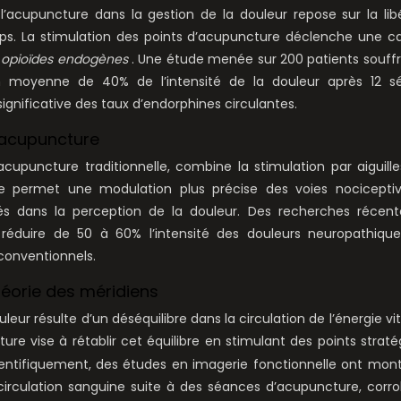
’acupuncture dans la gestion de la douleur repose sur la lib
orps. La stimulation des points d’acupuncture déclenche une 
s
opioïdes endogènes
. Une étude menée sur 200 patients souff
n moyenne de 40% de l’intensité de la douleur après 12 s
gnificative des taux d’endorphines circulantes.
oacupuncture
cupuncture traditionnelle, combine la stimulation par aiguill
que permet une modulation plus précise des voies nociceptiv
ués dans la perception de la douleur. Des recherches récent
réduire de 50 à 60% l’intensité des douleurs neuropathique
conventionnels.
héorie des méridiens
leur résulte d’un déséquilibre dans la circulation de l’énergie vit
ure vise à rétablir cet équilibre en stimulant des points straté
scientifiquement, des études en imagerie fonctionnelle ont mon
a circulation sanguine suite à des séances d’acupuncture, corr