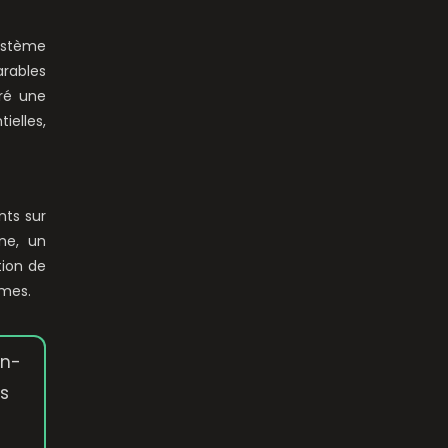
système
arables
ré une
elles,
nts sur
ine, un
tion de
ômes.
en-
es