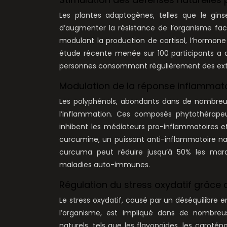
Les plantes adaptogènes, telles que le gins
d’augmenter la résistance de l’organisme fac
modulant la production de cortisol, l’hormone 
étude récente menée sur 100 participants a 
personnes consommant régulièrement des extr
Modulation de la réponse inflammat
Les polyphénols, abondants dans de nombreuse
l’inflammation. Ces composés phytothérapeu
inhibent les médiateurs pro-inflammatoires e
curcumine, un puissant anti-inflammatoire n
curcuma peut réduire jusqu’à 50% les marq
maladies auto-immunes.
Régulation du stress oxydatif grâce
Le stress oxydatif, causé par un déséquilibre 
l’organisme, est impliqué dans de nombreus
naturels, tels que les flavonoïdes, les caroté