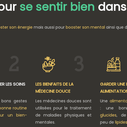
our
se sentir bien
dans
oster son énergie
mais aussi pour
booster son mental
ainsi que 
ER LES
SOINS
LES BIENFAITS DE LA
GARDER UNE
MÉDECINE DOUCE
ALIMENTATIO
 bons gestes
Les médecines douces sont
Une
alimenta
bonne routine
utilisées pour le traitement
: une bon
our un bien-
de maladies physiques et
glucides
, d
mentales.
peu de
lipide