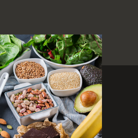
Le magnésium est un
minéral indispensable à
toutes les réactions
enzymatiques