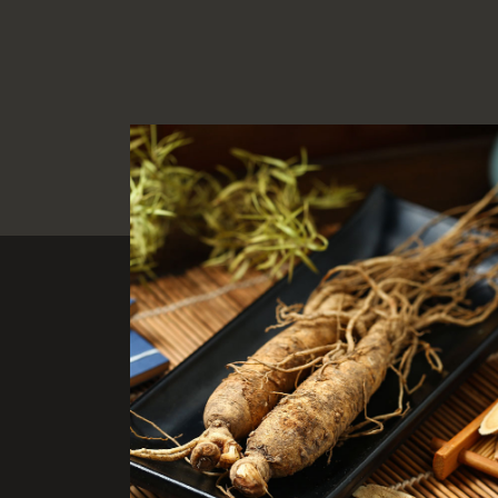
ginseng
stimuler le
système immunitaire