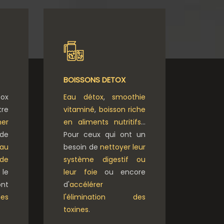
BOISSONS DETOX
ox
Eau détox
,
smoothie
re
vitaminé
,
boisson riche
ner
en aliments nutritifs
…
de
Pour ceux qui ont un
 au
besoin de
nettoyer leur
 de
système digestif ou
 le
leur foie
ou encore
nt
d'
accélérer
mes
l'élimination des
toxines
.