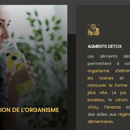
ALIMENTS DETOX
Les aliments dét
permettent à vot
organisme
d'
élimi
les toxines
et 
retrouver la forme
plus vite
. Le
jus
bouleau
, le
citron
,
chou
, l’
ananas
so
TION DE L’ORGANISME
des aides aux
régi
alimentaires
.