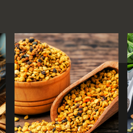
pollen
acides
aminés
sels minéraux et
vitamines