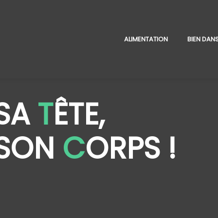
ALIMENTATION
BIEN DANS
 SA
T
ÊTE,
 SON
C
ORPS !