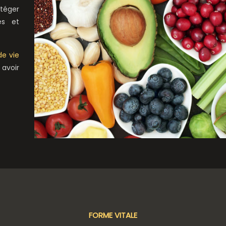
téger
es et
de vie
 avoir
FORME VITALE