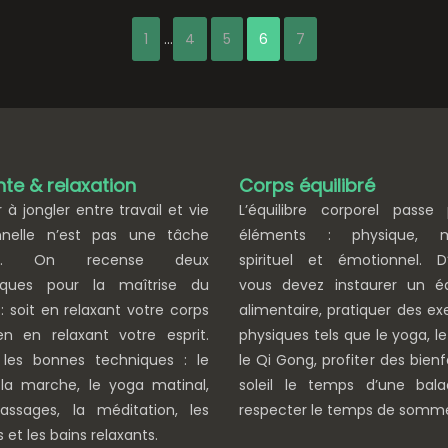
1
…
4
5
6
7
te & relaxation
Corps équilibré
r à jongler entre travail et vie
L’équilibre corporel passe
nnelle n’est pas une tâche
éléments : physique, m
le. On recense deux
spirituel et émotionnel. D’
iques pour la maîtrise du
vous devez instaurer un équ
 : soit en relaxant votre corps
alimentaire, pratiquer des ex
en en relaxant votre esprit.
physiques tels que le yoga, le 
 les bonnes techniques : le
le Qi Gong, profiter des bienf
 la marche, le yoga matinal,
soleil le temps d’une bal
assages, la méditation, les
respecter le temps de somme
 et les bains relaxants.