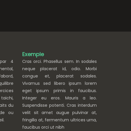
Exemple
 par 4
Cras orci. Phasellus sem. In sodales
ental,
neque placerat id, odio. Morbi
abord,
congue et, placerat sodales.
ilibre
Vivamus sed libero ipsum lorem
ercices
eget ipsum primis in faucibus.
taïchi,
Integer eu eros. Mauris a leo.
aits du
Suspendisse potenti. Cras interdum
ade ou
velit sit amet augue pulvinar at,
il.
fringilla at, fermentum ultrices urna,
faucibus orci ut nibh